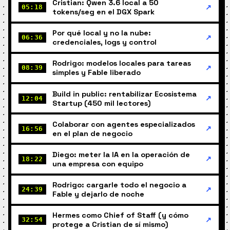
Cristian: Qwen 3.6 local a 50
↗
05:18
tokens/seg en el DGX Spark
Por qué local y no la nube:
↗
06:36
credenciales, logs y control
Rodrigo: modelos locales para tareas
↗
08:39
simples y Fable liberado
Build in public: rentabilizar Ecosistema
↗
12:04
Startup (450 mil lectores)
Colaborar con agentes especializados
↗
16:56
en el plan de negocio
Diego: meter la IA en la operación de
↗
18:22
una empresa con equipo
Rodrigo: cargarle todo el negocio a
↗
24:39
Fable y dejarlo de noche
Hermes como Chief of Staff (y cómo
↗
32:54
protege a Cristian de sí mismo)