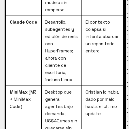
modelo sin
romperse
Claude Code
Desarrollo,
El contexto
subagentes y
colapsa si
edición de reels
intenta abarcar
con
un repositorio
HyperFrames;
entero
ahora con
cliente de
escritorio,
incluso Linux
MiniMax
(M3
Desktop que
Cristian lo había
+ MiniMax
genera
dado por malo
Code)
agentes bajo
hasta el último
demanda;
update
US$40/mes sin
quedarse sin