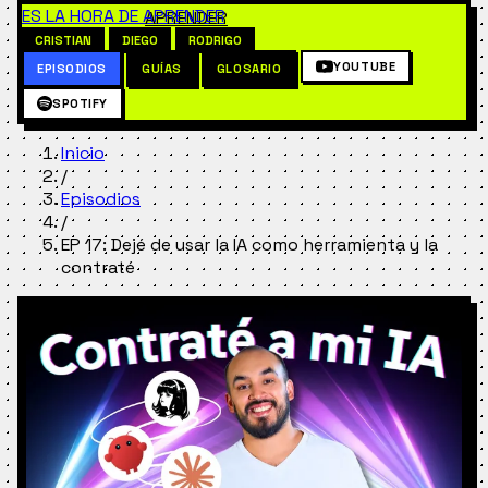
ES LA HORA DE
APRENDER
CRISTIAN
DIEGO
RODRIGO
YOUTUBE
EPISODIOS
GUÍAS
GLOSARIO
SPOTIFY
Inicio
/
Episodios
/
EP 17: Dejé de usar la IA como herramienta y la
contraté