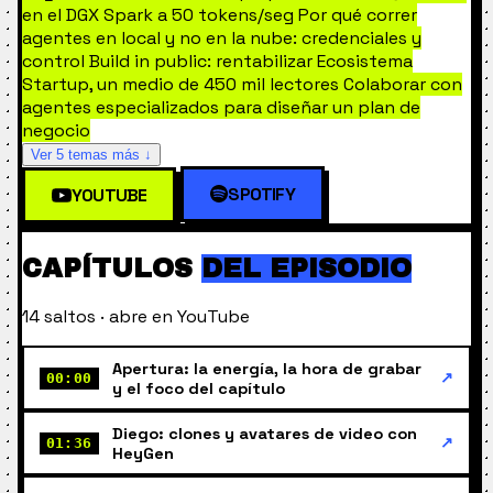
en el DGX Spark a 50 tokens/seg
Por qué correr
agentes en local y no en la nube: credenciales y
control
Build in public: rentabilizar Ecosistema
Startup, un medio de 450 mil lectores
Colaborar con
agentes especializados para diseñar un plan de
negocio
Ver 5 temas más ↓
SPOTIFY
YOUTUBE
CAPÍTULOS
DEL EPISODIO
14 saltos · abre en YouTube
Apertura: la energía, la hora de grabar
↗
00:00
y el foco del capítulo
Diego: clones y avatares de video con
↗
01:36
HeyGen