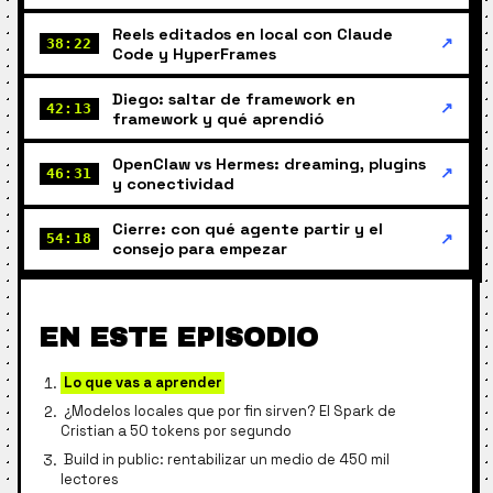
Reels editados en local con Claude
↗
38:22
Code y HyperFrames
Diego: saltar de framework en
↗
42:13
framework y qué aprendió
OpenClaw vs Hermes: dreaming, plugins
↗
46:31
y conectividad
Cierre: con qué agente partir y el
↗
54:18
consejo para empezar
EN ESTE EPISODIO
Lo que vas a aprender
¿Modelos locales que por fin sirven? El Spark de
Cristian a 50 tokens por segundo
Build in public: rentabilizar un medio de 450 mil
lectores