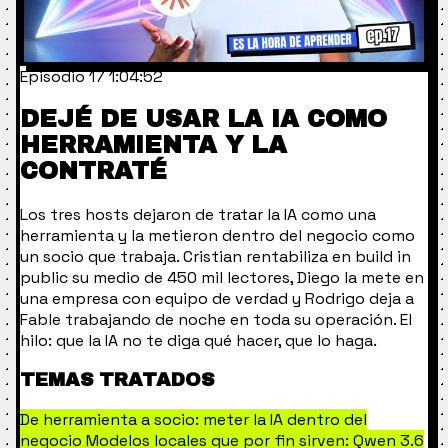
Episodio 17
1:04:52
DEJÉ DE USAR LA IA COMO
HERRAMIENTA Y LA
CONTRATÉ
Los tres hosts dejaron de tratar la IA como una
herramienta y la metieron dentro del negocio como
un socio que trabaja. Cristian rentabiliza en build in
public su medio de 450 mil lectores, Diego la mete en
una empresa con equipo de verdad y Rodrigo deja a
Fable trabajando de noche en toda su operación. El
hilo: que la IA no te diga qué hacer, que lo haga.
TEMAS TRATADOS
De herramienta a socio: meter la IA dentro del
negocio
Modelos locales que por fin sirven: Qwen 3.6