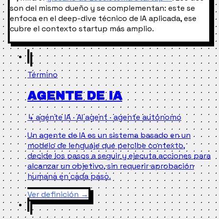
son del mismo dueño y se complementan: este se
enfoca en el deep-dive técnico de IA aplicada, ese
cubre el contexto startup más amplio.
Término
AGENTE DE IA
↳ agente IA · AI agent · agente autónomo
Un agente de IA es un sistema basado en un
modelo de lenguaje que percibe contexto,
decide los pasos a seguir y ejecuta acciones para
alcanzar un objetivo, sin requerir aprobación
humana en cada paso.
Ver definición
→