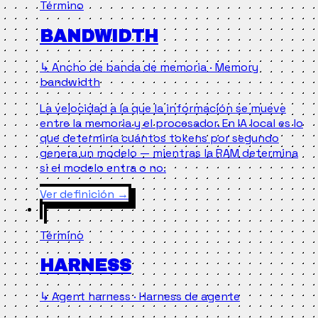
Término
BANDWIDTH
↳ Ancho de banda de memoria · Memory
bandwidth
La velocidad a la que la información se mueve
entre la memoria y el procesador. En IA local es lo
que determina cuántos tokens por segundo
genera un modelo — mientras la RAM determina
si el modelo entra o no.
Ver definición
→
Término
HARNESS
↳ Agent harness · Harness de agente