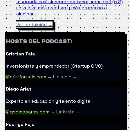
responde casi siempre lo mismo; cerca de 1 (o 2)
se vuelve más creativo y más propenso a
alucinar.
Ver definición
→
HOSTS DEL PODCAST:
Cristian Tala
Inversionista y emprendedor (Startup & VC)
🌐 cristiantala.com →
LinkedIn →
Diego Arias
Experto en educación y talento digital
🌐 godiegoarias.com →
LinkedIn →
Rodrigo Rojo