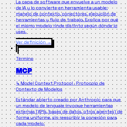
La capa de software que envuelve a un modelo
de IA y lo convierte en herramienta usable:
manejo de contexto, conectores, ejecución de
herramientas y flujo de trabajo. Explica por qué
el mismo modelo rinde distinto según dónde lo
uses.
Ver definición
→
Término
MCP
↳ Model Context Protocol · Protocolo de
Contexto de Modelos
Estándar abierto creado por Anthropic para que
un modelo de lenguaje invoque herramientas
externas (APIs, bases de datos, otros agentes) de
forma uniforme, sin reescribir la conexión para
cada modelo.