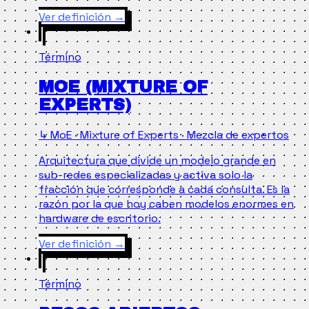
Ver definición
→
Término
MOE (MIXTURE OF
EXPERTS)
↳ MoE · Mixture of Experts · Mezcla de expertos
Arquitectura que divide un modelo grande en
sub-redes especializadas y activa solo la
fracción que corresponde a cada consulta. Es la
razón por la que hoy caben modelos enormes en
hardware de escritorio.
Ver definición
→
Término