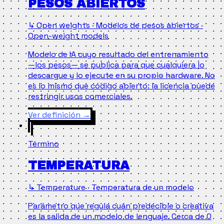
PESOS ABIERTOS
↳ Open weights · Modelos de pesos abiertos ·
Open-weight models
Modelo de IA cuyo resultado del entrenamiento
—los pesos— se publica para que cualquiera lo
descargue y lo ejecute en su propio hardware. No
es lo mismo que código abierto: la licencia puede
restringir usos comerciales.
Ver definición
→
Término
TEMPERATURA
↳ Temperature · Temperatura de un modelo
Parámetro que regula cuán predecible o creativa
es la salida de un modelo de lenguaje. Cerca de 0