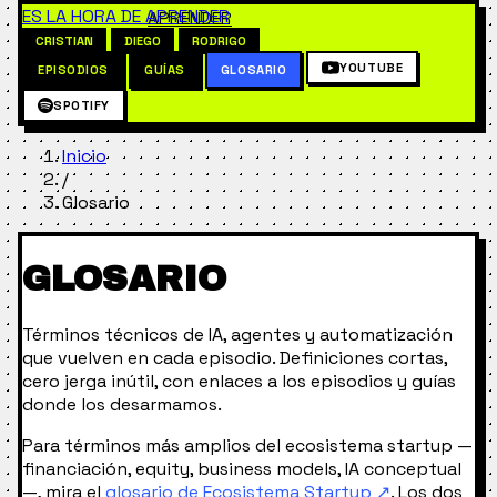
ES LA HORA DE
APRENDER
CRISTIAN
DIEGO
RODRIGO
YOUTUBE
EPISODIOS
GUÍAS
GLOSARIO
SPOTIFY
Inicio
/
Glosario
GLOSARIO
Términos técnicos de IA, agentes y automatización
que vuelven en cada episodio. Definiciones cortas,
cero jerga inútil, con enlaces a los episodios y guías
donde los desarmamos.
Para términos más amplios del ecosistema startup —
financiación, equity, business models, IA conceptual
—, mira el
glosario de Ecosistema Startup ↗
. Los dos