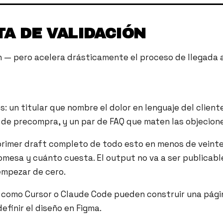
A DE VALIDACIÓN
ón — pero acelera drásticamente el proceso de llegada
: un titular que nombre el dolor en lenguaje del client
n de precompra, y un par de FAQ que maten las objecio
rimer draft completo de todo esto en menos de veinte m
a promesa y cuánto cuesta. El output no va a ser public
empezar de cero.
s como Cursor o Claude Code pueden construir una pág
finir el diseño en Figma.