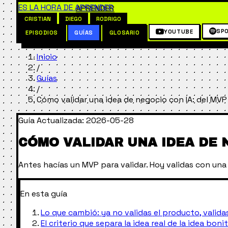
ES LA HORA DE
APRENDER
CRISTIAN
DIEGO
RODRIGO
SPO
YOUTUBE
EPISODIOS
GUÍAS
GLOSARIO
Inicio
/
Guías
/
Cómo validar una idea de negocio con IA: del MVP 
Guía
Actualizada: 2026-05-28
CÓMO VALIDAR UNA IDEA DE N
Antes hacías un MVP para validar. Hoy validas con una 
En esta guía
Lo que cambió: ya no validas el producto, validas
El criterio que separa la idea real de la idea boni